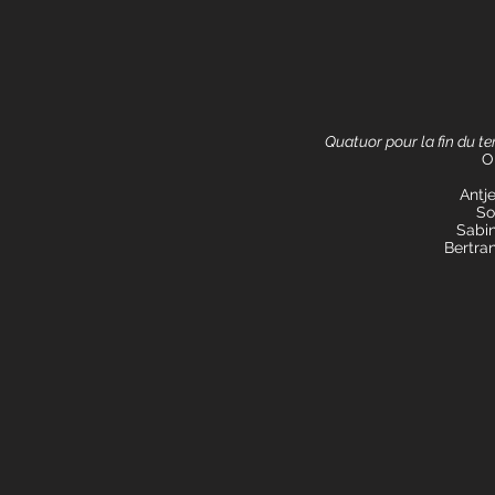
Quatuor pour la fin du t
O
Antje
So
Sabin
Bertra