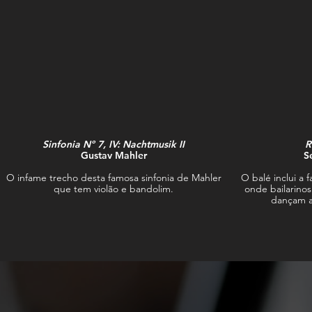
Sinfonia Nº 7, IV: Nachtmusik II
R
Gustav Mahler
S
O infame trecho desta famosa sinfonia de Mahler
O balé inclui a
que tem violão e bandolim.
onde bailarino
dançam a