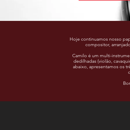
Hoje continuamos nosso papo 
compositor, arranjado
Camilo é um multi-instrumen
dedilhadas (violão, cavaquin
abaixo, apresentamos os t
Bon